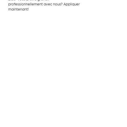
professionnellement avec nous? Appliquer
maintenant!
CONTACT
Siège social de Strathmore
2288 Rue de Cannes Brûlées
LaSalle, Québec
H8N 2Z2
(514) 992-5902
RBQ#
5695-4357-01