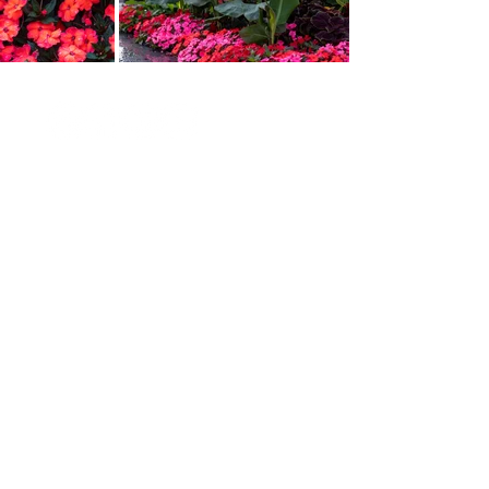
CONTACT
Siège social de Strathmore
2288 Rue de Cannes Brûlées
LaSalle, Québec
H8N 2Z2
(514) 992-5902
RBQ#
5695-4357-01
À PROPOS
Strathmore est la société nationale de
gestion d'aménagement paysager et