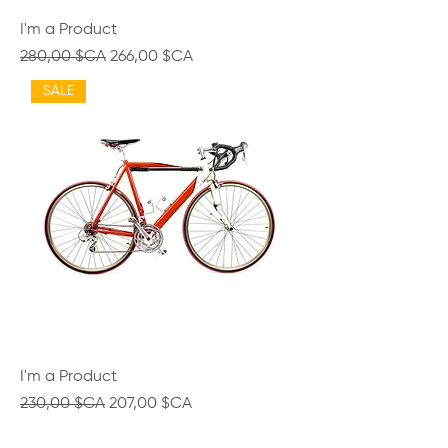
I'm a Product
Prix original
Prix promotionnel
280,00 $CA
266,00 $CA
SALE
I'm a Product
Prix original
Prix promotionnel
230,00 $CA
207,00 $CA