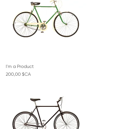
I'm a Product
Prix
200,00 $CA