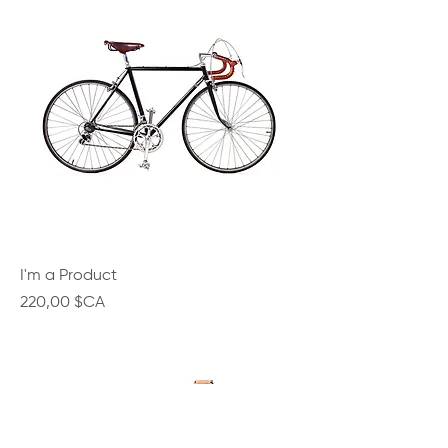
I'm a Product
Prix
220,00 $CA