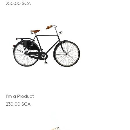
Prix
250,00 $CA
I'm a Product
Prix
230,00 $CA