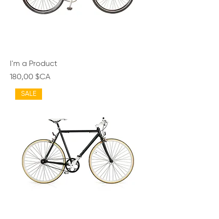
I'm a Product
Prix
180,00 $CA
SALE