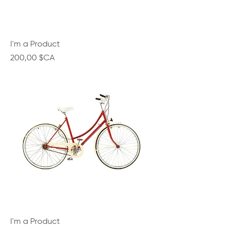
I'm a Product
Prix
200,00 $CA
I'm a Product